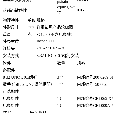
μstrain
equiv.g pk/
0.05
热瞬态敏感性
℃
物理特性
单位
规格
mm
外形尺寸
详细请见产品轮廓图
重量
克
＜120（不含电缆线）
Inconel 600
外壳材质
7/16-27 UNS-2A
连接头
安装方式
8-32 UNC x 0.5螺钉安装
附件
数量
规格
必配件
8-32 UNC x 0.5螺钉
3个
内部编号200-0269-0
扳手 (与8-32 UNC螺丝相配）
1个
内部编号150-0025
可选配件
电缆组件
1套
内部编号CBL065-X
电缆组件
1套
内部编号CBL009A-