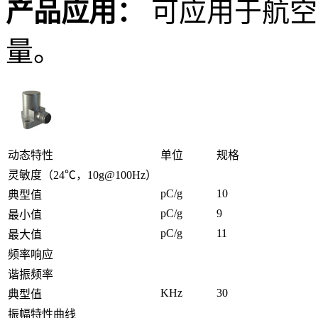
产品应用：
可应用于航空
量。
动态特性
单位
规格
灵敏度（24℃，10g@100Hz）
pC/g
10
典型值
pC/g
9
最小值
pC/g
11
最大值
频率响应
谐振频率
KHz
30
典型值
振幅特性曲线