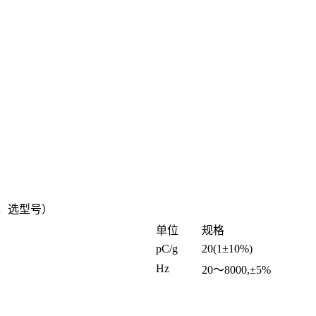
求，选型号）
单位
规格
pC/g
20(1±10%)
Hz
20～8000,±5%