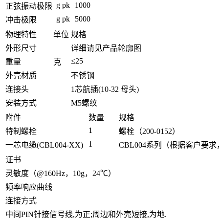
g pk
1000
正弦振动极限
g pk
5000
冲击极限
物理特性
单位
规格
外形尺寸
详细请见产品轮廓图
≤25
重量
克
外壳材质
不锈钢
连接头
1芯航插(10-32 母头)
安装方式
M5螺纹
附件
数量
规格
1
特制螺栓
螺栓（200-0152）
1
一芯电缆(CBL004-XX)
CBL004系列（根据客户要
证书
灵敏度（@160Hz，10g，24℃）
频率响应曲线
连接方式
中间PIN针接信号线,为正;周边和外壳短接,为地.