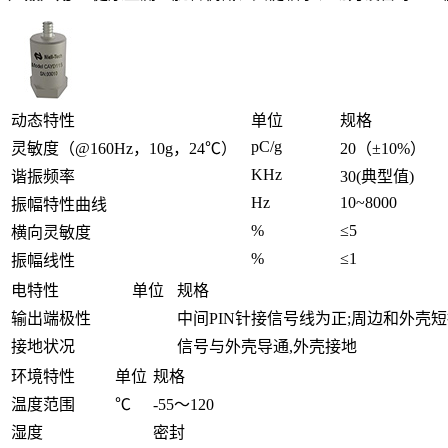
动态特性
单位
规格
pC/g
灵敏度（@160Hz，10g，24℃）
20（±10%）
KHz
谐振频率
30(典型值)
Hz
10~8000
振幅特性曲线
%
≤5
横向灵敏度
%
≤1
振幅线性
电特性
单位
规格
输出端极性
中间PIN针接信号线为正;周边和外壳短
接地状况
信号与外壳导通,外壳接地
环境特性
单位
规格
温度范围
℃
-55～120
湿度
密封