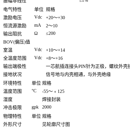
≤1%
振幅非线性
电气特性
单位
规格
Vdc
激励电压
+20～+30
mA
恒流源激励
2～10
Ω
≤200
输出阻抗
BOV(偏压)值
Vdc
室温
+10～+14
Vdc
全温度范围
+8～+16
输出端极性
一芯航插连接头PIN针为正极，螺纹外壳
接地状况
信号地与内壳相通，与外壳绝缘
环境特性
单位
规格
°C
温度范围
-55～﹢125
湿度
焊接封装
gpk
2000
冲击极限
物理特性
单位
规格
外形尺寸
见轮廓尺寸图