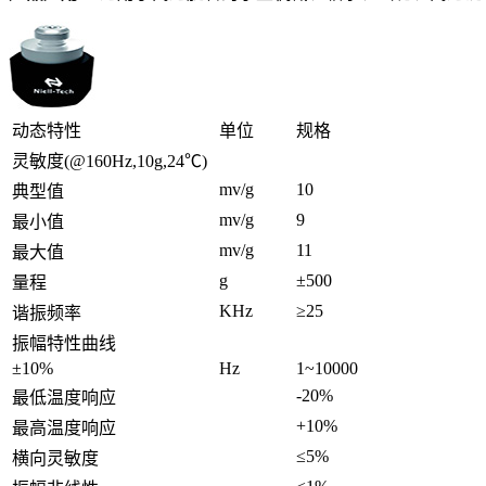
动态特性
单位
规格
灵敏度(@160Hz,10g,24℃)
mv/g
10
典型值
mv/g
9
最小值
mv/g
11
最大值
g
±500
量程
KHz
≥25
谐振频率
振幅特性曲线
±10%
Hz
1~10000
-20%
最低温度响应
+10%
最高温度响应
≤5%
横向灵敏度