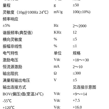
g
±50
量程
mV/g
100(±10%)
灵敏度（10g@100Hz 24℃）
频率响应
±5%
Hz
2～2000
KHz
12
谐振频率(典型值）
%
≤5
横向灵敏度
%
≤1
振幅非线性
电气特性
单位
规格
Vdc
激励电压
+18～+30
mA
恒流源激励
2～10
Ω
≤300
输出阻抗
V
±5
满量程输出电压
输出连接方式
见连接示意图
Vdc
BOV(偏压)值(室温24℃)
+9～+14
Vdc
+7.5
-55℃
Vdc
+16.0
+120℃