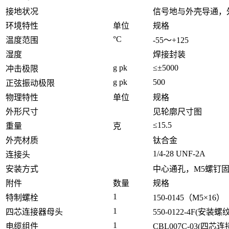
接地状况
信号地与外壳导通，
环境特性
单位
规格
°C
温度范围
-55～+125
湿度
焊接封装
g pk
≤±5000
冲击极限
g pk
500
正弦振动极限
物理特性
单位
规格
外形尺寸
见轮廓尺寸图
≤15.5
重量
克
外壳材质
钛合金
1/4-28 UNF-2A
连接头
安装方式
中心通孔，M5螺钉
附件
数量
规格
1
特制螺栓
150-0145（M5×16）
1
四芯连接器母头
550-0122-4F(安装螺纹1
1
电缆组件
CBL007C-03(四